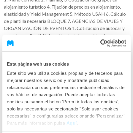
alojamiento turístico 4. Fijación de precios en alojamiento,
elasticidad y Yield Management 5. Método USAH 6. Cálculo
de plantilla necesaria BLOQUE 7. AGENCIAS DE VIAJES Y
ORGANIZACIÓN DE EVENTOS 1. Cotización de autocar y
servicios sueltos 2. Cotización de viajes combinados y
servicios sueltos 3. Régimen especial y general de IVA en
agencias de viajes 4. Códigos IATA de aeropuertos 5.
Organización de congresos BLOQUE 8. GEOGRAFÍA
TURÍSTICA BLOQUE 9. ANIMACIÓN TURÍSTICA
Esta página web usa cookies
BLOQUE 10. EXÁMENES PRÁCTICOS DE OPOSICIONES 1.
Este sitio web utiliza cookies propias y de terceros para
Examen práctico de la convocatoria de oposiciones de 2002
mejorar nuestros servicios y mostrarle publicidad
en Andalucía 2. Examen práctico de la convocatoria de
relacionada con sus preferencias mediante el análisis de
oposiciones de 2004 en Andalucía 3. Examen práctico de la
sus hábitos de navegación. Puede aceptar todas las
convocatoria de oposiciones de 2006 en Andalucía BLOQUE
cookies pulsando el botón ‘Permitir todas las cookies’,
11. UBICACIÓN DE SUPUESTOS PRÁCTICOS EN GRADO,
solo las necesarias seleccionando "Solo usar cookies
CICLO Y MÓDULO PROFESIONAL BIBLIOGRAFÍA
necesarias" o configurarlas seleccionando ‘Personalizar’.
Para más información pulsa
Aquí
.